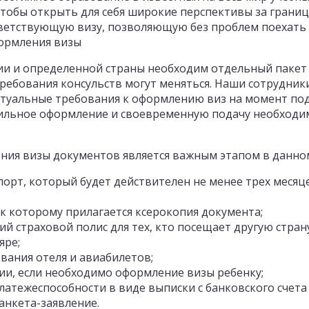
Чтобы открыть для себя широкие перспективы за грани
тветствующую визу, позволяющую без проблем поехать 
ормления визы
ии и определенной страны необходим отдельный пакет 
ребования консульств могут меняться. Наши сотрудник
ктуальные требования к оформлению виз на момент по
ильное оформление и своевременную подачу необходим
ения визы документов является важным этапом в данном
т, который будет действителен не менее трех месяце
 которому прилагается ксерокопия документа;
страховой полис для тех, кто посещает другую страну
яре;
ния отеля и авиабилетов;
и, если необходимо оформление визы ребенку;
ежеспособности в виде выписки с банковского счета и
нкета-заявление.