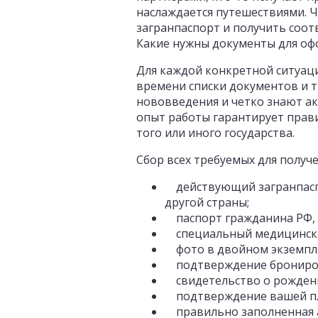
наслаждается путешествиями. 
загранпаспорт и получить соо
Какие нужны документы для оф
Для каждой конкретной ситуац
времени списки документов и т
нововведения и четко знают а
опыт работы гарантирует прав
того или иного государства.
Сбор всех требуемых для получ
действующий загранпаспор
другой страны;
паспорт гражданина РФ, к
специальный медицинский 
фото в двойном экземпл
подтверждение бронирова
свидетельство о рождени
подтверждение вашей плат
правильно заполненная а