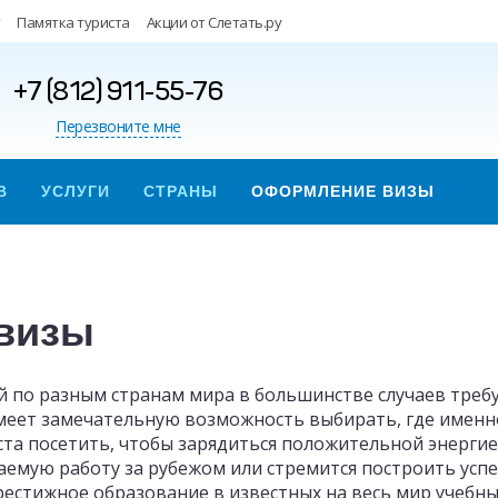
Памятка туриста
Акции от Слетать.ру
+7 (812) 911-55-76
Перезвоните мне
В
УСЛУГИ
СТРАНЫ
ОФОРМЛЕНИЕ ВИЗЫ
визы
 по разным странам мира в большинстве случаев требу
еет замечательную возможность выбирать, где именно
ста посетить, чтобы зарядиться положительной энерги
аемую работу за рубежом или стремится построить усп
рестижное образование в известных на весь мир учебных