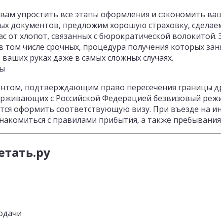
ам упростить все этапы оформления и сэкономить ва
х документов, предложим хорошую страховку, сделаем
с от хлопот, связанных с бюрократической волокитой. 
в том числе срочных, процедура получения которых заня
 ваших руках даже в самых сложных случаях.
зы
ентом, подтверждающим право пересечения границы дру
ерживающих с Российской Федерацией безвизовый режи
ется оформить соответствующую визу. При въезде на 
акомиться с правилами прибытия, а также пребывания 
етать.ру
одачи