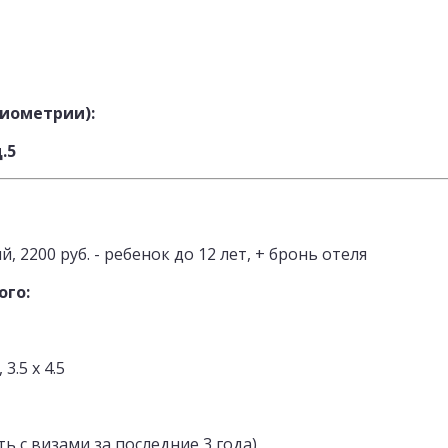
биометрии):
.5
й, 2200 руб. - ребенок до 12 лет, + бронь отеля
ого:
3.5 х 4.5
ть с визами за последние 3 года)