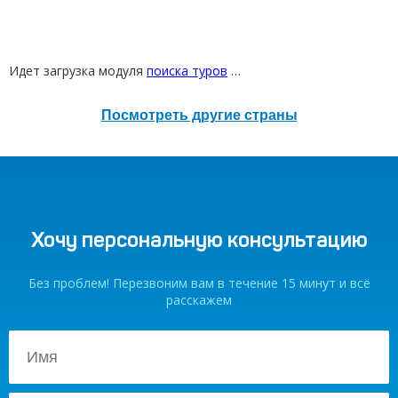
ТАИЛАНД
РОССИЯ
от 30 200 ₽
от 12 300 ₽
Идет загрузка модуля
поиска туров
…
Посмотреть другие страны
Хочу персональную консультацию
Без проблем! Перезвоним вам в течение 15 минут и всё
расскажем