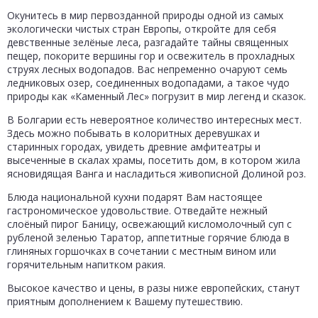
Окунитесь в мир первозданной природы одной из самых
экологически чистых стран Европы, откройте для себя
девственные зелёные леса, разгадайте тайны священных
пещер, покорите вершины гор и освежитель в прохладных
струях лесных водопадов. Вас непременно очаруют семь
ледниковых озер, соединенных водопадами, а такое чудо
природы как «Каменный Лес» погрузит в мир легенд и сказок.
В Болгарии есть невероятное количество интересных мест.
Здесь можно побывать в колоритных деревушках и
старинных городах, увидеть древние амфитеатры и
высеченные в скалах храмы, посетить дом, в котором жила
ясновидящая Ванга и насладиться живописной Долиной роз.
Блюда национальной кухни подарят Вам настоящее
гастрономическое удовольствие. Отведайте нежный
слоёный пирог Баницу, освежающий кисломолочный суп с
рубленой зеленью Таратор, аппетитные горячие блюда в
глиняных горшочках в сочетании с местным вином или
горячительным напитком ракия.
Высокое качество и цены, в разы ниже европейских, станут
приятным дополнением к Вашему путешествию.