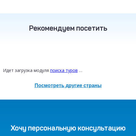
Рекомендуем посетить
ТУРЦИЯ
ТАИЛАНД
РОССИЯ
от 16 800 ₽
от 30 200 ₽
от 12 300 ₽
Идет загрузка модуля
поиска туров
…
Посмотреть другие страны
Хочу персональную консультацию