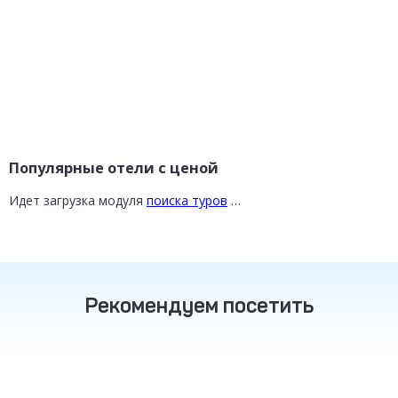
Популярные отели с ценой
Идет загрузка модуля
поиска туров
…
Рекомендуем посетить
ТУРЦИЯ
ТАИЛАНД
РОССИЯ
от 16 800 ₽
от 30 200 ₽