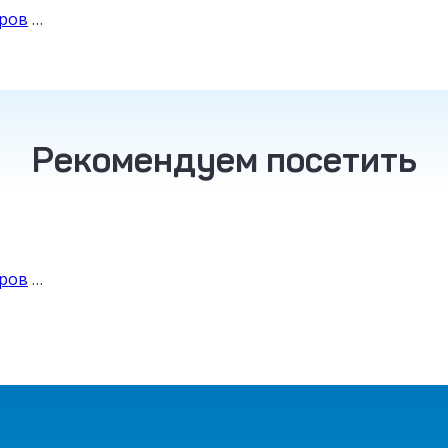
уров
…
Рекомендуем посетить
ТАИЛАНД
от
уров
…
30
200
₽