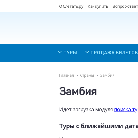
О Слетать.ру
Как купить
Вопрос-ответ
ТУРЫ
ПРОДАЖА БИЛЕТОВ
Главная
Страны
Замбия
Замбия
Идет загрузка модуля
поиска т
Туры с ближайшими дат