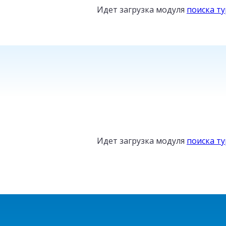
Идет загрузка модуля
поиска т
ТУРЦИЯ
от
Идет загрузка модуля
поиска т
16
800
₽