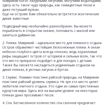
Маврикий богат лазурными лагунами, могучими водопадами,
здесь есть такое чудо природы, как семицветные пески и
даже потухший вулкан.
Еще на острове Вам обязательно встретятся экзотические
дикие животные.
Подводный мир необычайно разнообразен. Вы можете
порыбачить в открытом океане, поплавать с маской или
заняться дайвингом.
2. Пляжи. Маврикий – идеальное место для пляжного отдыха.
Остров обрамляют чистейшие белоснежные пляжи. А океан
небесно-голубого цвета всегда спокоен, ведь коралловые
рифы защищают остров от штормов и сильных волн, так что
это место прекрасно подойдет и для поездок с детьми.
Также Вы сможете насладиться уединенным отдыхом на
диких пляжах, в уютных лагунах и бухтах.
3. Сервис. Помимо поистине райской природы, на Маврикии
поистине райский уровень сервиса. Не зря это место ценят
любители элитного отдыха. Это один из самых престижных
курортов мира. Здесь всё на высшем уровне: на некоторых
пляжах даже просеивают песок.
4. Спа. Бесчисленное количество спа-салонов предлагает