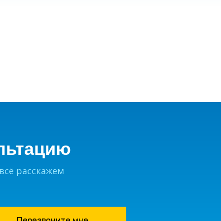
РОССИЯ
от
12
300
₽
льтацию
 всё расскажем