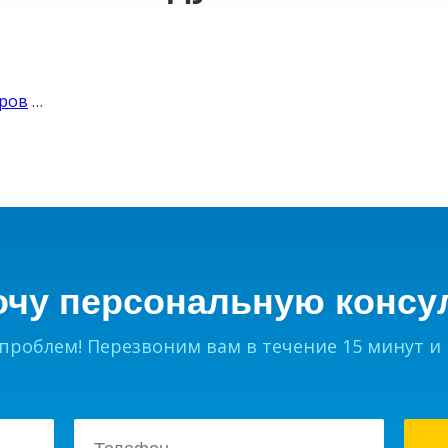
ТАИЛАНД
от
уров
…
30
200
₽
очу персональную консу
 проблем! Перезвоним вам в течение 15 минут и