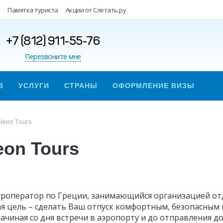
Памятка туриста
Акции от Слетать.ру
+7 (812) 911-55-76
Перезвоните мне
В
УСЛУГИ
СТРАНЫ
ОФОРМЛЕНИЕ ВИЗЫ
leon Tours
eon Tours
туроператор по Греции, занимающийся организацией от
ая цель – сделать Ваш отпуск комфортным, безопасным
чиная со дня встречи в аэропорту и до отправления д