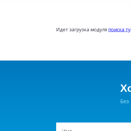
ТУРЦИЯ
от
Идет загрузка модуля
поиска т
16
800
₽
Х
Без