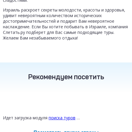
сладостями.
Израиль раскроет секреты молодости, красоты и здоровья,
удивит невероятным количеством исторических
достопримечательностей и подарит Вам невероятное
наслаждение. Если Вы хотите побывать в Израиле, компания
Слетать.ру подберет для Вас самые подходящие туры.
Желаем Вам незабываемого отдыха!
Рекомендуем посетить
ТУРЦИЯ
ТАИЛАНД
РОССИЯ
от 16 800 ₽
от 30 200 ₽
от 12 300 ₽
Идет загрузка модуля
поиска туров
…