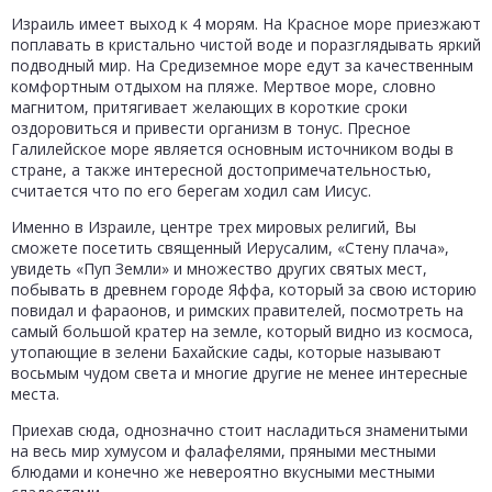
Израиль имеет выход к 4 морям. На Красное море приезжают
поплавать в кристально чистой воде и поразглядывать яркий
подводный мир. На Средиземное море едут за качественным
комфортным отдыхом на пляже. Мертвое море, словно
магнитом, притягивает желающих в короткие сроки
оздоровиться и привести организм в тонус. Пресное
Галилейское море является основным источником воды в
стране, а также интересной достопримечательностью,
считается что по его берегам ходил сам Иисус.
Именно в Израиле, центре трех мировых религий, Вы
сможете посетить священный Иерусалим, «Стену плача»,
увидеть «Пуп Земли» и множество других святых мест,
побывать в древнем городе Яффа, который за свою историю
повидал и фараонов, и римских правителей, посмотреть на
самый большой кратер на земле, который видно из космоса,
утопающие в зелени Бахайские сады, которые называют
восьмым чудом света и многие другие не менее интересные
места.
Приехав сюда, однозначно стоит насладиться знаменитыми
на весь мир хумусом и фалафелями, пряными местными
блюдами и конечно же невероятно вкусными местными