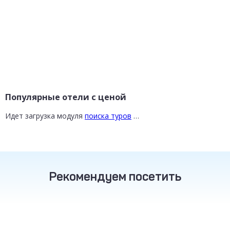
Популярные отели с ценой
Идет загрузка модуля
поиска туров
…
Рекомендуем посетить
ТУРЦИЯ
ТАИЛАНД
РОССИЯ
от 16 800 ₽
от 30 200 ₽