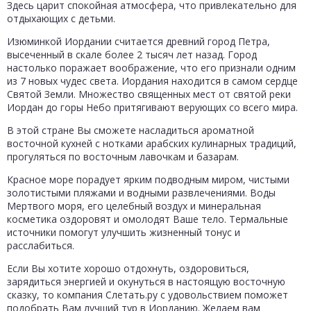
Здесь царит спокойная атмосфера, что привлекательно для
отдыхающих с детьми.
Изюминкой Иордании считается древний город Петра,
высеченный в скале более 2 тысяч лет назад. Город
настолько поражает воображение, что его признали одним
из 7 новых чудес света. Иордания находится в самом сердце
Святой Земли. Множество священных мест от святой реки
Иордан до горы Небо притягивают верующих со всего мира.
В этой стране Вы сможете насладиться ароматной
восточной кухней с нотками арабских кулинарных традиций,
прогуляться по восточным лавочкам и базарам.
Красное море порадует ярким подводным миром, чистыми
золотистыми пляжами и водными развлечениями. Воды
Мертвого моря, его целебный воздух и минеральная
косметика оздоровят и омолодят Ваше тело. Термальные
источники помогут улучшить жизненный тонус и
расслабиться.
Если Вы хотите хорошо отдохнуть, оздоровиться,
зарядиться энергией и окунуться в настоящую восточную
сказку, то компания Слетать.ру с удовольствием поможет
подобрать Вам лучший тур в Иорданию. Желаем вам