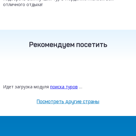
отличного отдыха!
Рекомендуем посетить
ТУРЦИЯ
ТАИЛАНД
РОССИЯ
от 16 800 ₽
от 30 200 ₽
от 12 300 ₽
Идет загрузка модуля
поиска туров
…
Посмотреть другие страны