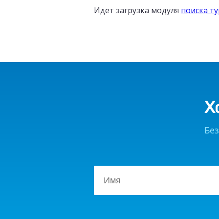
Идет загрузка модуля
поиска т
Х
Без