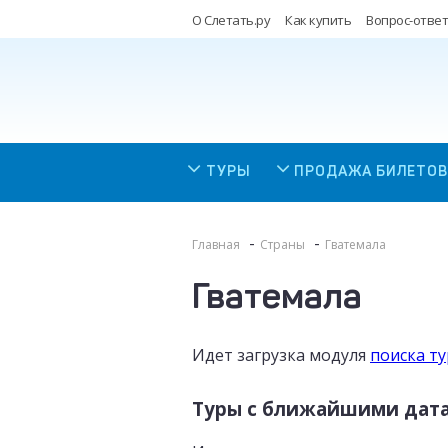
О Слетать.ру
Как купить
Вопрос-ответ
ТУРЫ
ПРОДАЖА БИЛЕТОВ
Главная
Страны
Гватемала
Гватемала
Идет загрузка модуля
поиска т
Туры с ближайшими дат