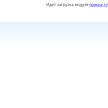
Идет загрузка модуля
поиска т
ТУРЦИЯ
от
16
800
₽