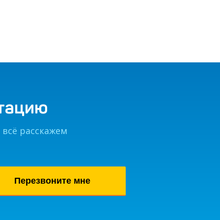
ьтацию
 всё расскажем