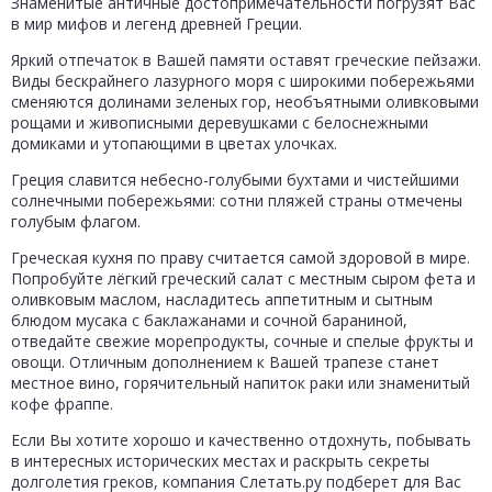
Знаменитые античные достопримечательности погрузят Вас
в мир мифов и легенд древней Греции.
Яркий отпечаток в Вашей памяти оставят греческие пейзажи.
Виды бескрайнего лазурного моря с широкими побережьями
сменяются долинами зеленых гор, необъятными оливковыми
рощами и живописными деревушками с белоснежными
домиками и утопающими в цветах улочках.
Греция славится небесно-голубыми бухтами и чистейшими
солнечными побережьями: сотни пляжей страны отмечены
голубым флагом.
Греческая кухня по праву считается самой здоровой в мире.
Попробуйте лёгкий греческий салат с местным сыром фета и
оливковым маслом, насладитесь аппетитным и сытным
блюдом мусака с баклажанами и сочной бараниной,
отведайте свежие морепродукты, сочные и спелые фрукты и
овощи. Отличным дополнением к Вашей трапезе станет
местное вино, горячительный напиток раки или знаменитый
кофе фраппе.
Если Вы хотите хорошо и качественно отдохнуть, побывать
в интересных исторических местах и раскрыть секреты
долголетия греков, компания Слетать.ру подберет для Вас