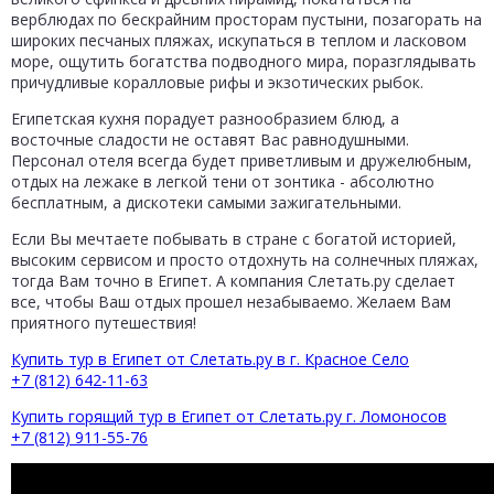
верблюдах по бескрайним просторам пустыни, позагорать на
широких песчаных пляжах, искупаться в теплом и ласковом
море, ощутить богатства подводного мира, поразглядывать
причудливые коралловые рифы и экзотических рыбок.
Египетская кухня порадует разнообразием блюд, а
восточные сладости не оставят Вас равнодушными.
Персонал отеля всегда будет приветливым и дружелюбным,
отдых на лежаке в легкой тени от зонтика - абсолютно
бесплатным, а дискотеки самыми зажигательными.
Если Вы мечтаете побывать в стране с богатой историей,
высоким сервисом и просто отдохнуть на солнечных пляжах,
тогда Вам точно в Египет. А компания Слетать.ру сделает
все, чтобы Ваш отдых прошел незабываемо. Желаем Вам
приятного путешествия!
Купить тур в Египет от Слетать.ру в г. Красное Село
+7 (812) 642-11-63
Купить горящий тур в Египет от Слетать.ру г. Ломоносов
+7 (812) 911-55-76