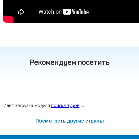
Рекомендуем посетить
ТУРЦИЯ
ТАИЛАНД
РОССИЯ
от 16 800 ₽
от 30 200 ₽
от 12 300 ₽
Идет загрузка модуля
поиска туров
…
Посмотреть другие страны