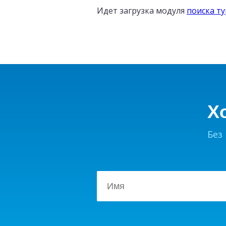
Идет загрузка модуля
поиска т
Х
Без