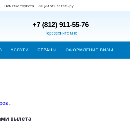
Памятка туриста
Акции от Слетать.ру
+7 (812) 911-55-76
Перезвоните мне
В
УСЛУГИ
СТРАНЫ
ОФОРМЛЕНИЕ ВИЗЫ
уров
…
ами вылета