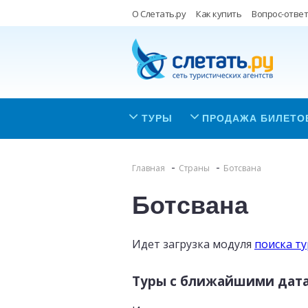
О Слетать.ру
Как купить
Вопрос-ответ
ТУРЫ
ПРОДАЖА БИЛЕТО
Главная
Страны
Ботсвана
Ботсвана
Идет загрузка модуля
поиска т
Туры с ближайшими дат