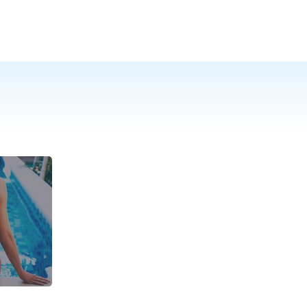
РОССИЯ
от
12
300
₽