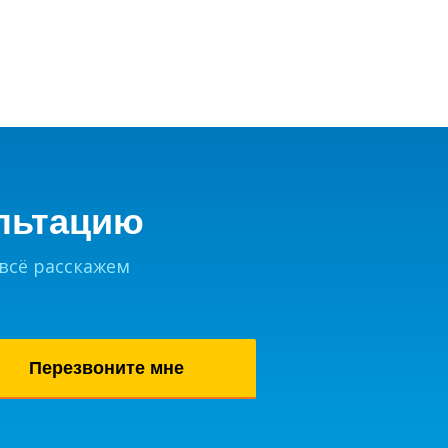
льтацию
 всё расскажем