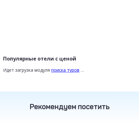
Популярные отели с ценой
Идет загрузка модуля
поиска туров
…
Рекомендуем посетить
ТУРЦИЯ
ТАИЛАНД
РОССИЯ
от 16 800 ₽
от 30 200 ₽