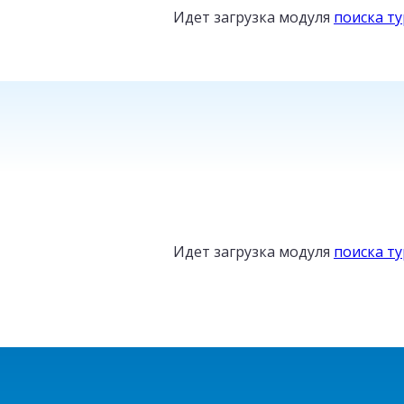
Идет загрузка модуля
поиска т
ТУРЦИЯ
от
Идет загрузка модуля
поиска т
16
800
₽