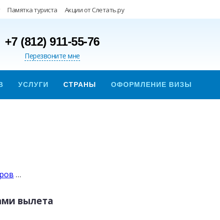
Памятка туриста
Акции от Слетать.ру
+7 (812) 911-55-76
Перезвоните мне
В
УСЛУГИ
СТРАНЫ
ОФОРМЛЕНИЕ ВИЗЫ
уров
…
ами вылета