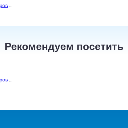
уров
…
Рекомендуем посетить
ТАИЛАНД
от
уров
…
30
200
₽