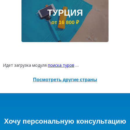
ТУРЦИЯ
от 16 800 ₽
ТАИЛАНД
РОССИЯ
от 30 200 ₽
от 12 300 ₽
Идет загрузка модуля
поиска туров
…
Посмотреть другие страны
Хочу персональную консультацию