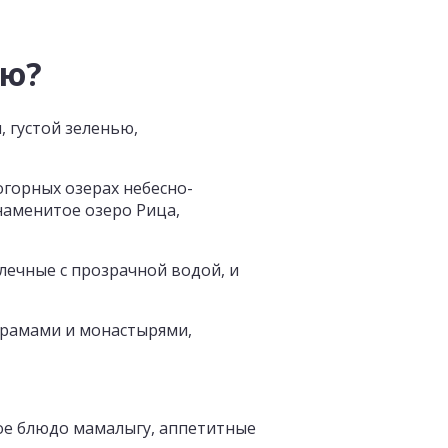
ию?
 густой зеленью,
горных озерах небесно-
наменитое озеро Рица,
лечные с прозрачной водой, и
храмами и монастырями,
ое блюдо мамалыгу, аппетитные