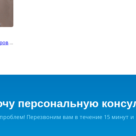
₽
уров
…
очу персональную консу
 проблем! Перезвоним вам в течение 15 минут и