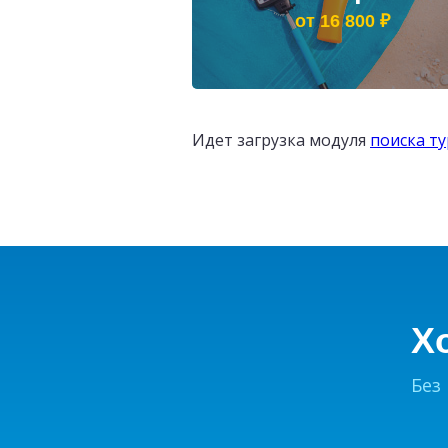
от 16 800 ₽
Идет загрузка модуля
поиска т
Х
Без