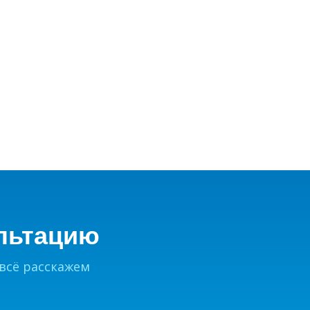
₽
льтацию
 всё расскажем