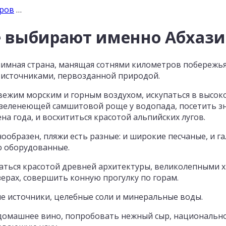
уров
…
 выбирают именно Абхаз
иимная страна, манящая сотнями километров побережья,
источниками, первозданной природой.
ежим морским и горным воздухом, искупаться в высоко
о зеленеющей самшитовой роще у водопада, посетить з
а года, и восхититься красотой альпийских лугов.
ообразен, пляжи есть разные: и широкие песчаные, и га
ю оборудованные.
аться красотой древней архитектуры, великолепными 
зерах, совершить конную прогулку по горам.
е источники, целебные соли и минеральные воды.
 домашнее вино, попробовать нежный сыр, национальн