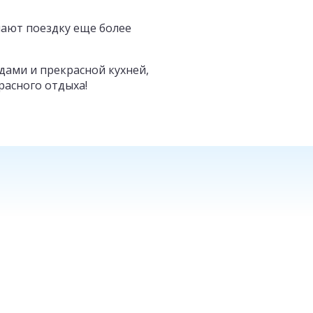
лают поездку еще более
дами и прекрасной кухней,
расного отдыха!
ЛАНД
РОССИЯ
от
12
300