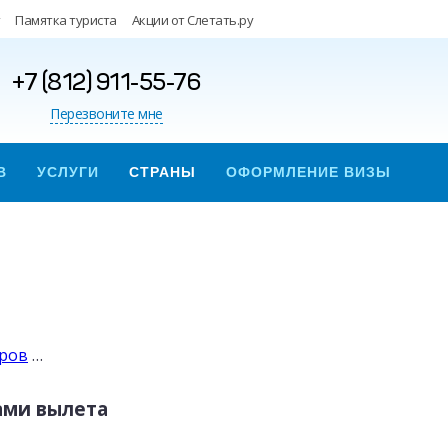
Памятка туриста
Акции от Слетать.ру
+7 (812) 911-55-76
Перезвоните мне
В
УСЛУГИ
СТРАНЫ
ОФОРМЛЕНИЕ ВИЗЫ
уров
…
ами вылета